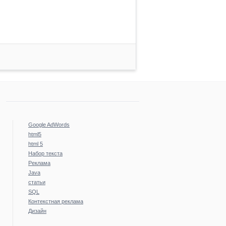
Google AdWords
html5
html 5
Набор текста
Реклама
Java
статьи
SQL
Контекстная реклама
Дизайн