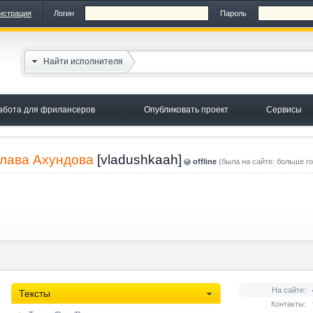
истрация
Логин
Пароль
Найти исполнителя
абота для фрилансеров
Опубликовать проект
Сервисы
лава Ахундова
[vladushkaah]
offline
(была на сайте: больше го
На сайте:
Тексты
Контакты: