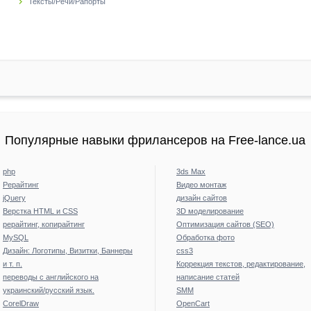
Тексты/Речи/Рапорты
Популярные навыки фрилансеров на Free-lance.ua
php
3ds Max
Рерайтинг
Видео монтаж
jQuery
дизайн сайтов
Верстка HTML и CSS
3D моделирование
рерайтинг, копирайтинг
Оптимизация сайтов (SEO)
MySQL
Обработка фото
Дизайн: Логотипы, Визитки, Баннеры
css3
и т. п.
Коррекция текстов, редактирование,
переводы с английского на
написание статей
украинский/русский язык.
SMM
CorelDraw
OpenCart