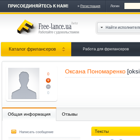
»
Регистрация
Логин
Найти исполнител
Каталог фрилансеров
Работа для фрилансеров
Оксана Пономаренко
[oks
0
0
Общая информация
Отзывы
Тексты
Написать сообщение