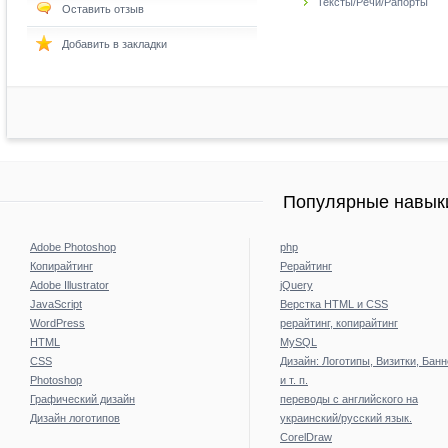
Тексты/Речи/Рапорты
Оставить отзыв
Добавить в закладки
Популярные навыки
Adobe Photoshop
php
Копирайтинг
Рерайтинг
Adobe Illustrator
jQuery
JavaScript
Верстка HTML и CSS
WordPress
рерайтинг, копирайтинг
HTML
MySQL
CSS
Дизайн: Логотипы, Визитки, Бан
Photoshop
и т. п.
Графический дизайн
переводы с английского на
Дизайн логотипов
украинский/русский язык.
CorelDraw