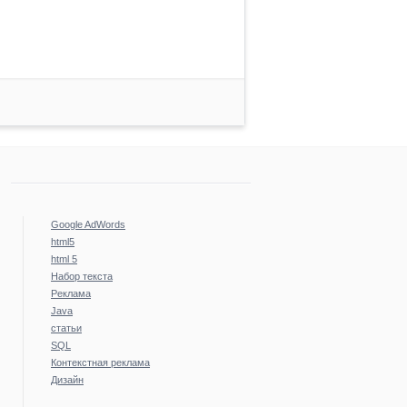
Google AdWords
html5
html 5
Набор текста
Реклама
Java
статьи
SQL
Контекстная реклама
Дизайн