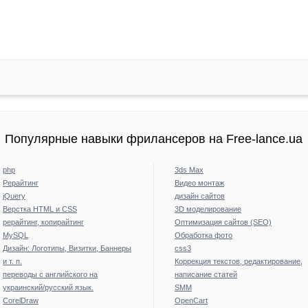
Популярные навыки фрилансеров на Free-lance.ua
php
3ds Max
Рерайтинг
Видео монтаж
jQuery
дизайн сайтов
Верстка HTML и CSS
3D моделирование
рерайтинг, копирайтинг
Оптимизация сайтов (SEO)
MySQL
Обработка фото
Дизайн: Логотипы, Визитки, Баннеры
css3
и т. п.
Коррекция текстов, редактирование,
переводы с английского на
написание статей
украинский/русский язык.
SMM
CorelDraw
OpenCart