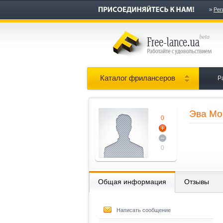
»
Рег
Каталог фрилансеров
Р
Эва М
0
0
Общая информация
Отзывы
Написать сообщение