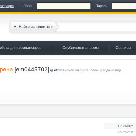
истрация
Логин
Пароль
Найти исполнителя
абота для фрилансеров
Опубликовать проект
Сервисы
орена
[em0445702]
offline
(была на сайте: больше года назад)
На сайте:
Контакты: