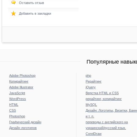
Оставить отзыв
Добавить в закладки
Популярные навыки
Adobe Photoshop
php
Копирайтинг
Рерайтинг
Adobe Illustrator
jQuery
JavaScript
Верстка HTML и CSS
WordPress
рерайтинг, копирайтинг
HTML
MySQL
CSS
Дизайн: Логотипы, Визитки, Бан
Photoshop
и т. п.
Графический дизайн
переводы с английского на
Дизайн логотипов
украинский/русский язык.
CorelDraw