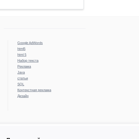
Google AdWords
html5
html 5
Набор текста
Реклама
Java
статьи
SQL
Контекстная реклама
Дизайн