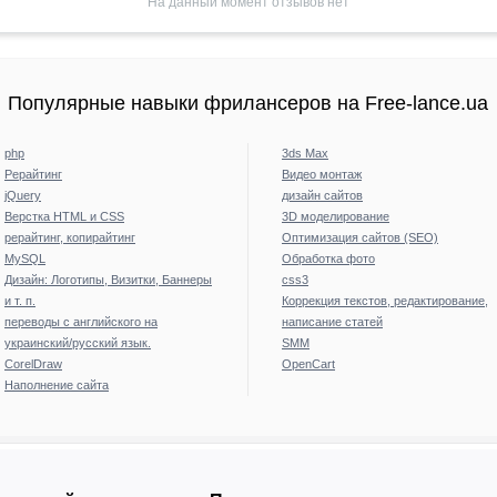
На данный момент отзывов нет
Популярные навыки фрилансеров на Free-lance.ua
php
3ds Max
Рерайтинг
Видео монтаж
jQuery
дизайн сайтов
Верстка HTML и CSS
3D моделирование
рерайтинг, копирайтинг
Оптимизация сайтов (SEO)
MySQL
Обработка фото
Дизайн: Логотипы, Визитки, Баннеры
css3
и т. п.
Коррекция текстов, редактирование,
переводы с английского на
написание статей
украинский/русский язык.
SMM
CorelDraw
OpenCart
Наполнение сайта