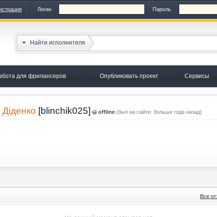
истрация
Логин
Пароль
Найти исполнителя
абота для фрилансеров
Опубликовать проект
Сервисы
 Діденко
[blinchik025]
offline
(был на сайте: больше года назад)
Все о