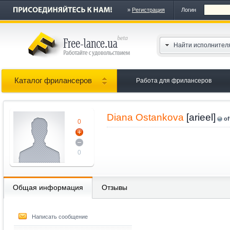
»
Регистрация
Логин
Найти исполнител
Каталог фрилансеров
Работа для фрилансеров
Diana Ostankova
[arieel]
of
0
0
Общая информация
Отзывы
Написать сообщение