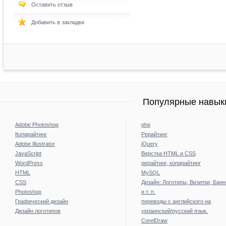
Оставить отзыв
Добавить в закладки
Популярные навыки
Adobe Photoshop
php
Копирайтинг
Рерайтинг
Adobe Illustrator
jQuery
JavaScript
Верстка HTML и CSS
WordPress
рерайтинг, копирайтинг
HTML
MySQL
CSS
Дизайн: Логотипы, Визитки, Бан
Photoshop
и т. п.
Графический дизайн
переводы с английского на
Дизайн логотипов
украинский/русский язык.
CorelDraw