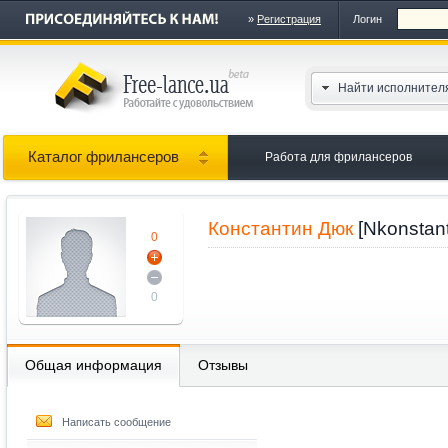
»
Регистрация
Логин
Найти исполнител
Каталог фрилансеров
Работа для фрилансеров
Константин Дюк
[Nkonstant
0
0
Общая информация
Отзывы
Написать сообщение