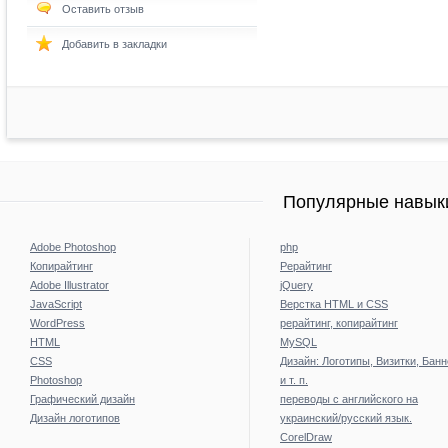
Оставить отзыв
Добавить в закладки
Популярные навыки
Adobe Photoshop
php
Копирайтинг
Рерайтинг
Adobe Illustrator
jQuery
JavaScript
Верстка HTML и CSS
WordPress
рерайтинг, копирайтинг
HTML
MySQL
CSS
Дизайн: Логотипы, Визитки, Бан
Photoshop
и т. п.
Графический дизайн
переводы с английского на
Дизайн логотипов
украинский/русский язык.
CorelDraw