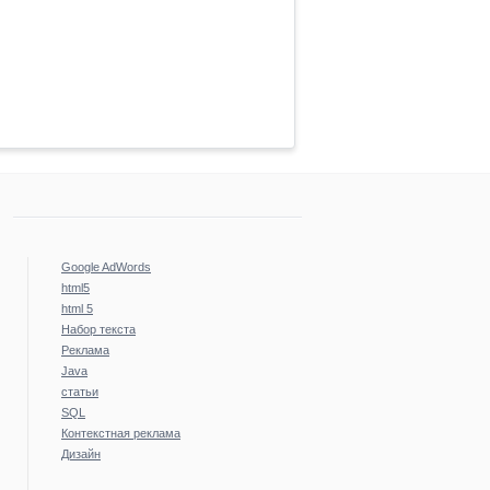
Google AdWords
html5
html 5
Набор текста
Реклама
Java
статьи
SQL
Контекстная реклама
Дизайн