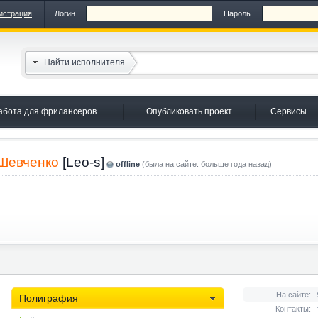
истрация
Логин
Пароль
Найти исполнителя
абота для фрилансеров
Опубликовать проект
Сервисы
Шевченко
[Leo-s]
offline
(была на сайте: больше года назад)
На сайте:
Полиграфия
Контакты: