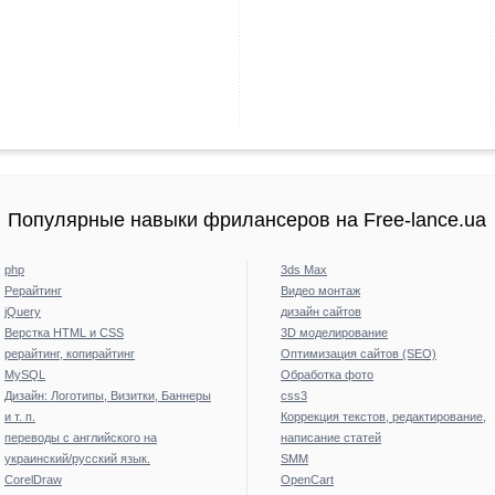
Популярные навыки фрилансеров на Free-lance.ua
php
3ds Max
Рерайтинг
Видео монтаж
jQuery
дизайн сайтов
Верстка HTML и CSS
3D моделирование
рерайтинг, копирайтинг
Оптимизация сайтов (SEO)
MySQL
Обработка фото
Дизайн: Логотипы, Визитки, Баннеры
css3
и т. п.
Коррекция текстов, редактирование,
переводы с английского на
написание статей
украинский/русский язык.
SMM
CorelDraw
OpenCart