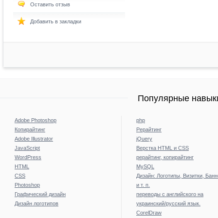
Оставить отзыв
Добавить в закладки
Популярные навыки
Adobe Photoshop
php
Копирайтинг
Рерайтинг
Adobe Illustrator
jQuery
JavaScript
Верстка HTML и CSS
WordPress
рерайтинг, копирайтинг
HTML
MySQL
CSS
Дизайн: Логотипы, Визитки, Бан
Photoshop
и т. п.
Графический дизайн
переводы с английского на
Дизайн логотипов
украинский/русский язык.
CorelDraw