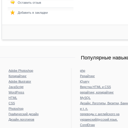
Оставить отзыв
Добавить в закладки
Популярные навыки
Adobe Photoshop
php
Копирайтинг
Рерайтинг
Adobe Illustrator
jQuery
JavaScript
Верстка HTML и CSS
WordPress
рерайтинг, копирайтинг
HTML
MySQL
CSS
Дизайн: Логотипы, Визитки, Бан
Photoshop
и т. п.
Графический дизайн
переводы с английского на
Дизайн логотипов
украинский/русский язык.
CorelDraw