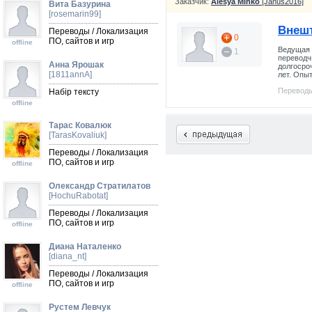
Заказчик:
Alesya Minko
[Janus2016]
Вита Базурина
[rosemarin99]
Внешт
Переводы / Локализация
0
ПО, сайтов и игр
offline
Ведущая 
1
переводчи
Анна Ярошак
долгосро
[1811annA]
лет. Опыт
Переводы
Набір тексту
offline
Тарас Ковалюк
[TarasKovaliuk]
Переводы / Локализация
ПО, сайтов и игр
offline
Олександр Стратилатов
[HochuRabotat]
Переводы / Локализация
ПО, сайтов и игр
offline
Диана Наталенко
[diana_nt]
Переводы / Локализация
ПО, сайтов и игр
offline
Рустем Левчук