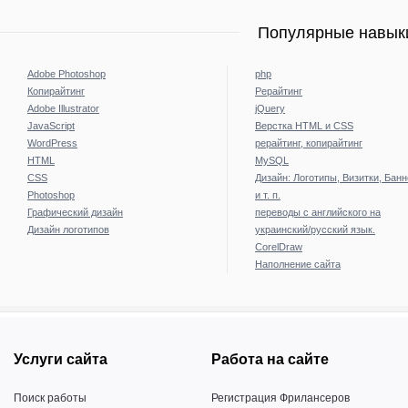
Популярные навыки
Adobe Photoshop
php
Копирайтинг
Рерайтинг
Adobe Illustrator
jQuery
JavaScript
Верстка HTML и CSS
WordPress
рерайтинг, копирайтинг
HTML
MySQL
CSS
Дизайн: Логотипы, Визитки, Бан
Photoshop
и т. п.
Графический дизайн
переводы с английского на
Дизайн логотипов
украинский/русский язык.
CorelDraw
Наполнение сайта
Услуги сайта
Работа на сайте
Поиск работы
Регистрация Фрилансеров