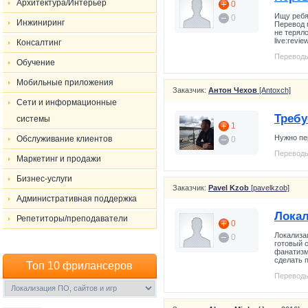
Архитектура/Интерьер
0
Ищу ребя
0
Инжиниринг
Перевод 
не терял
live:revi
Консалтинг
Переводы
Обучение
Мобильные приложения
Заказчик:
Антон Чехов
[Antoxch]
Сети и информационные
Требу
системы
1
Нужно пер
Обслуживание клиентов
0
Переводы
Маркетинг и продажи
Бизнес-услуги
Заказчик:
Pavel Kzob
[pavelkzob]
Административная поддержка
Локал
Репетиторы/преподаватели
0
Локализац
0
готовый 
фанатизм
сделать 
Топ 10 фрилансеров
Переводы