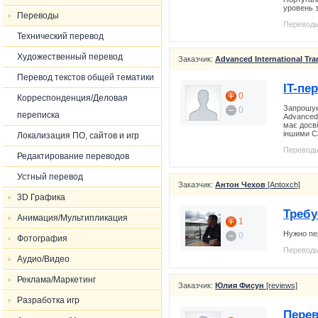
уровень з
Переводы
Переводы
Технический перевод
Художественный перевод
Заказчик:
Advanced International Tra
Перевод текстов общей тематики
IT-пер
0
Корреспонденция/Деловая
Запрошує
0
переписка
Advanced 
має досвід
іншими CA
Локализация ПО, сайтов и игр
Переводы
Редактирование переводов
Устный перевод
Заказчик:
Антон Чехов
[Antoxch]
3D Графика
Требу
Анимация/Мультипликация
1
Нужно пер
0
Фотография
Переводы
Аудио/Видео
Реклама/Маркетинг
Заказчик:
Юлия Фисун
[reviews]
Разработка игр
Перев