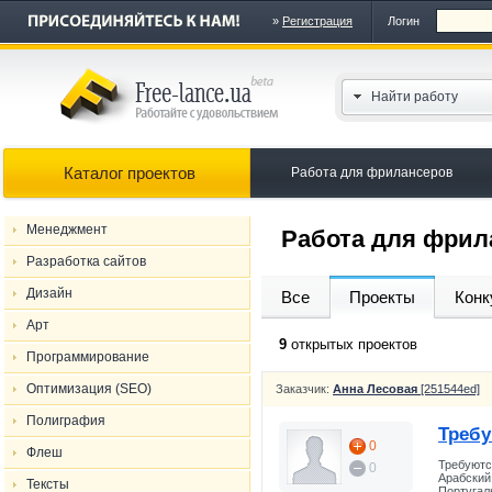
»
Регистрация
Логин
Найти работу
Каталог проектов
Работа для фрилансеров
Менеджмент
Работа для фрил
Разработка сайтов
Дизайн
Все
Проекты
Конк
Арт
9
открытых проектов
Программирование
Оптимизация (SEO)
Заказчик:
Анна Лесовая
[251544ed]
Полиграфия
Требу
0
Флеш
Требуются
0
Арабский 
Тексты
Португал