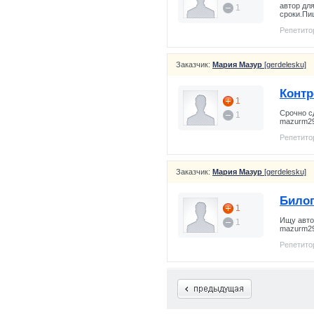
автор дл
1
сроки.Пи
Репетито
Заказчик:
Мария Мазур
[gerdelesku]
Конт
1
Срочно с
1
mazurm2
Репетито
Заказчик:
Мария Мазур
[gerdelesku]
Било
1
Ищу авто
1
mazurm2
Репетито