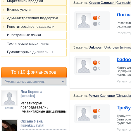
Маркетинг и продажи
Заказчик:
Христя Garmash
[Garmashk
Бизнес-услуги
Логік
0
Административная поддержка
Розвязати
0
Репетиторы/преподаватели
bezmezg
Репетито
Иностранные языки
Технические дисциплины
Заказчик:
Unknown Unknown
[unkno
Гуманитарные дисциплины
badoo
0
Куплю ак
0
Верифици
Топ 10 фрилансеров
логин:па
Репетито
Яна Кореева
[ianuska]
Заказчик:
Роман Харченко
[Chicagobul
Репетиторы/
Требу
преподаватели /
offline
0
Гуманитарные дисциплины
Требуетс
0
быть ори
Оксана Явна
аудиальн
[ksenka.yavna]
Репетито