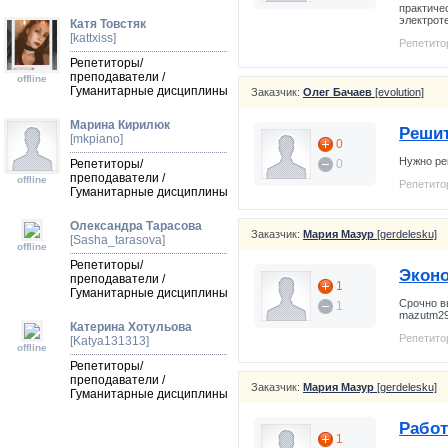
практиче
электроте
Катя Товстяк
[kattxiss]
Репетито
Репетиторы/
преподаватели /
offline
Гуманитарные дисциплины
Заказчик:
Олег Бачаев
[evolution]
Марина Кирилюк
Решит
[mkpiano]
0
Нужно ре
Репетиторы/
0
преподаватели /
offline
Репетито
Гуманитарные дисциплины
Олександра Тарасова
Заказчик:
Мария Мазур
[gerdelesku]
[Sasha_tarasova]
offline
Репетиторы/
Экон
преподаватели /
1
Гуманитарные дисциплины
Срочно в
1
mazutm2
Катерина Хотульова
Репетито
[Katya131313]
offline
Репетиторы/
преподаватели /
Заказчик:
Мария Мазур
[gerdelesku]
Гуманитарные дисциплины
Работ
1