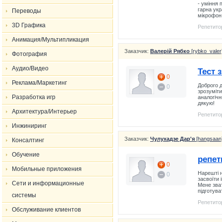
- уміння 
гарна укр
Переводы
мікрофон 
3D Графика
Репетито
Анимация/Мультипликация
Заказчик:
Валерій Рябко
[rybko_valer
Фотография
Аудио/Видео
Тест 
0
Реклама/Маркетинг
Доброго д
0
зрозуміти
Разработка игр
аналогічн
дякую!
Архитектура/Интерьер
Репетито
Инжиниринг
Заказчик:
Чулухадзе Дар'я
[hangsaan
Консалтинг
Обучение
репет
0
Мобильные приложения
Нарешті н
0
засвоїти 
Сети и информационные
Мене зват
підготува
системы
Репетито
Обслуживание клиентов