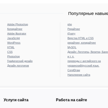
Популярные навыки
Adobe Photoshop
php
Копирайтинг
Рерайтинг
Adobe Illustrator
jQuery
JavaScript
Верстка HTML и CSS
WordPress
рерайтинг, копирайтинг
HTML
MySQL
CSS
Дизайн: Логотипы, Визитки, Бан
Photoshop
и т. п.
Графический дизайн
переводы с английского на
Дизайн логотипов
украинский/русский язык.
CorelDraw
Наполнение сайта
Услуги сайта
Работа на сайте