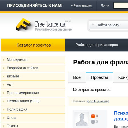
»
Регистрация
Логин
Найти работу
Каталог проектов
Работа для фрилансеров
Менеджмент
Работа для фрил
Разработка сайтов
Дизайн
Все
Проекты
Конк
Арт
15
открытых проектов
Программирование
Оптимизация (SEO)
Заказчик:
Igor A
[jewelua]
Полиграфия
Психо
0
Флеш
для д
0
Тексты
Ви: - пси