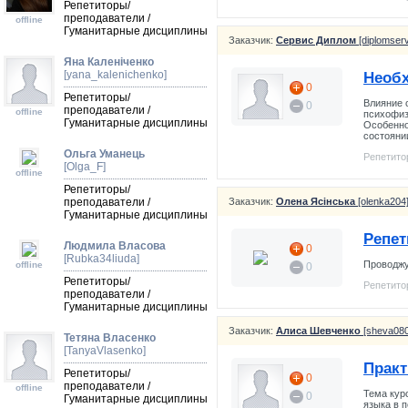
Репетиторы/
преподаватели /
offline
Гуманитарные дисциплины
Заказчик:
Сервис Диплом
[diplomserv
Яна Каленіченко
[yana_kalenichenko]
Необх
0
Репетиторы/
Влияние 
0
преподаватели /
offline
психофиз
Гуманитарные дисциплины
Особенно
состояни
Ольга Уманець
Репетито
[Olga_F]
offline
Репетиторы/
преподаватели /
Заказчик:
Олена Ясінська
[olenka204
Гуманитарные дисциплины
Репет
Людмила Власова
0
[Rubka34liuda]
Проводжу 
offline
0
Репетиторы/
Репетито
преподаватели /
Гуманитарные дисциплины
Заказчик:
Алиса Шевченко
[sheva080
Тетяна Власенко
[TanyaVlasenko]
Практ
Репетиторы/
0
преподаватели /
offline
Тема кур
0
Гуманитарные дисциплины
языка в 