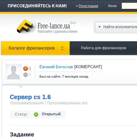
»
Регистрация
Логин
Найти исполнител
Каталог фрилансеров
Работа для фрилансеров
Евгений Богослав
[KOMEPCAHT]
0
0
Был на сайте: 7 месяцев назад
Сервер cs 1.6
Программирование / Программирование игр
Открытый
Статус
Задание