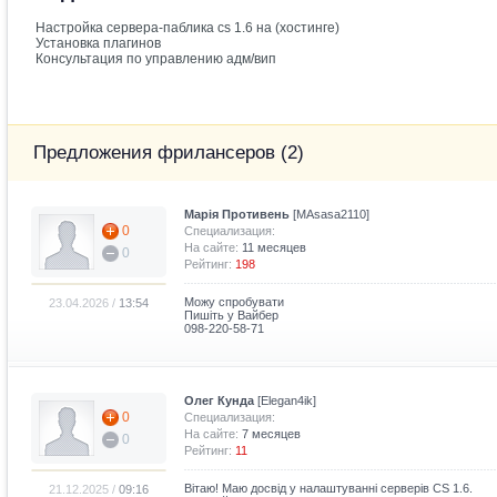
Настройка сервера-паблика cs 1.6 на (хостинге)
Установка плагинов
Консультация по управлению адм/вип
Предложения фрилансеров (2)
Марія Противень
[MAsasa2110]
0
Специализация:
На сайте:
11 месяцев
0
Рейтинг:
198
Можу спробувати
23.04.2026 /
13:54
Пишіть у Вайбер
098-220-58-71
Олег Кунда
[Elegan4ik]
0
Специализация:
На сайте:
7 месяцев
0
Рейтинг:
11
Вітаю! Маю досвід у налаштуванні серверів CS 1.6.
21.12.2025 /
09:16