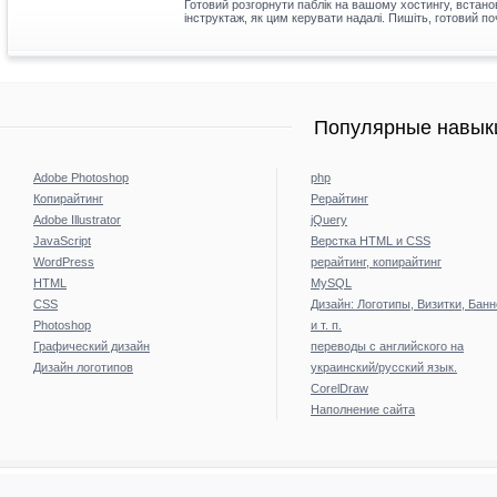
Готовий розгорнути паблік на вашому хостингу, встано
інструктаж, як цим керувати надалі. Пишіть, готовий по
Популярные навыки
Adobe Photoshop
php
Копирайтинг
Рерайтинг
Adobe Illustrator
jQuery
JavaScript
Верстка HTML и CSS
WordPress
рерайтинг, копирайтинг
HTML
MySQL
CSS
Дизайн: Логотипы, Визитки, Бан
Photoshop
и т. п.
Графический дизайн
переводы с английского на
Дизайн логотипов
украинский/русский язык.
CorelDraw
Наполнение сайта