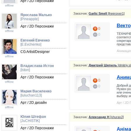
Арт / 2D Персонажи
offline
Заказчик:
Garlic Smell
[freerover1]
Ярослава Малько
[Pineapple]
Векто
Арт / 2D Персонажи
0
offline
ТЕХНИЧЕС
0
соответс
Евгений Евченко
секретар
[E.Evchenko]
представл
Анимация
CG Artist/Designer
offline
Заказчик:
Дмитрий Шепиль
[dmitriy.s
Владислава Истон
[Iston]
Анима
Арт / 2D Персонажи
0
offline
Добрый д
0
Нужен ро
Мария Василенко
или очен
[luluchan113]
выберу ис
Арт / 2D дизайн
Арт / 2D
offline
Юлия Штефан
Заказчик:
Александр Н
[shurav2]
[JuCHISTIK]
Арт / 2D Персонажи
Аніма