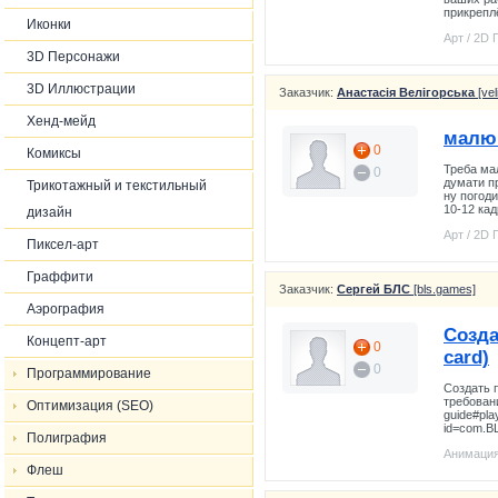
прикрепл
Иконки
Арт / 2D
3D Персонажи
3D Иллюстрации
Заказчик:
Анастасія Велігорська
[vel
Хенд-мейд
малюв
0
Комиксы
Треба ма
0
думати пр
Трикотажный и текстильный
ну погоди
10-12 кад
дизайн
Арт / 2D
Пиксел-арт
Граффити
Заказчик:
Сергей БЛС
[bls.games]
Аэрография
Созда
Концепт-арт
0
card)
0
Программирование
Создать п
требовани
Оптимизация (SEO)
guide#pla
id=com.B
Полиграфия
Анимация
Флеш