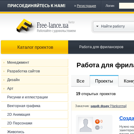
»
Регистрация
Логин
Найти работу
Каталог проектов
Работа для фрилансеров
Менеджмент
Работа для фрил
Разработка сайтов
Дизайн
Все
Проекты
Конк
Арт
19
открытых проектов
Рисунки и иллюстрации
Векторная графика
Заказчик:
цацф фцау
[Yankorma]
2D Анимация
Созда
0
2D Персонажи
Нужно на
0
заинтере
Живопись
ваших ра