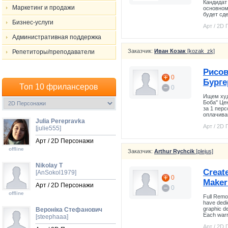
Кандидат 
Маркетинг и продажи
основном
будет сд
Бизнес-услуги
Арт / 2D
Административная поддержка
Заказчик:
Иван Козак
[kozak_zk]
Репетиторы/преподаватели
Рисов
0
Бурге
Топ 10 фрилансеров
0
Ищем худ
Боба" Цен
за 1 пер
оплачива
Julia Perepravka
Арт / 2D
[julie555]
Арт / 2D Персонажи
offline
Заказчик:
Arthur Rychcik
[plejus]
Nikolay T
Create
[AnSokol1979]
0
Maker
Арт / 2D Персонажи
0
offline
Full Remo
have dedi
graphic de
Вероніка Стефанович
Each warri
[steephaaa]
Арт / 2D