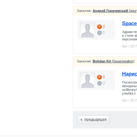
Заказчик:
Андрей Горичевский
[agor
Space
0
Здравству
0
в стиле 
персонажа
Арт / 2D
Заказчик:
Bohdan Kit
[Squarewalker]
Нарис
0
Посмотри
0
женщины. 
us/librar
улыбка с 
Арт / 2D