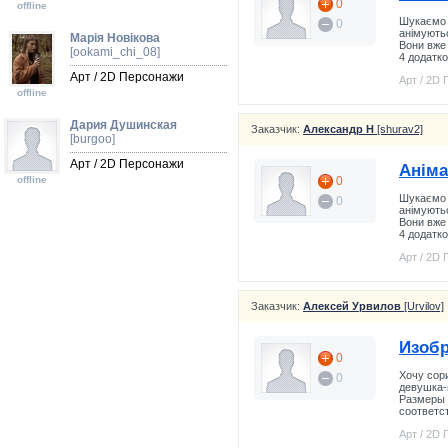
0
offline
Шукаємо 
0
анімують
Марія Новікова
Вони вже 
[ookami_chi_08]
4 додатко
Арт / 2D Персонажи
Арт / 2D
offline
Дария Душинская
Заказчик:
Александр Н
[shurav2]
[burgoo]
Арт / 2D Персонажи
Аніма
offline
0
Шукаємо 
0
анімують
Вони вже 
4 додатко
Арт / 2D
Заказчик:
Алексей Урвилов
[Urvilov]
Изобр
0
Хочу сор
0
девушка-
Размеры 
соответс
Арт / 2D