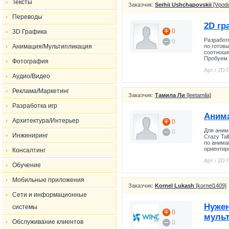
Тексты
Заказчик:
Serhii Ushchapovskii
[Vpodo
Переводы
2D гр
0
3D Графика
Разработ
0
Анимация/Мультипликация
по готов
соотноше
Пробуем 
Фотография
Арт / 2D
Аудио/Видео
Реклама/Маркетинг
Заказчик:
Тамила Ли
[leetamila]
Разработка игр
Анима
Архитектура/Интерьер
0
Для аним
0
Инжиниринг
Crazy Tal
по анима
ориентиро
Консалтинг
Арт / 2D
Обучение
Мобильные приложения
Заказчик:
Kornel Lukash
[kornel1409]
Сети и информационные
Нужен
системы
0
мульт
Обслуживание клиентов
0