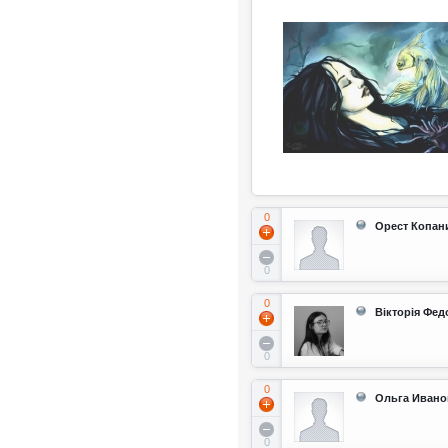
0
Орест Копан
0
0
Вікторія Фед
0
0
Ольга Ивано
0