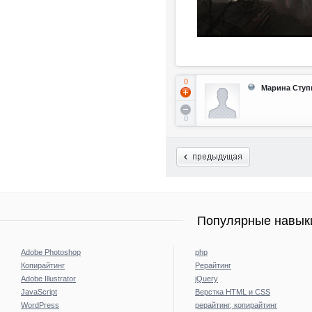
0
Марина Ступ
0
Популярные навыки
Adobe Photoshop
php
Копирайтинг
Рерайтинг
Adobe Illustrator
jQuery
JavaScript
Верстка HTML и CSS
WordPress
рерайтинг, копирайтинг