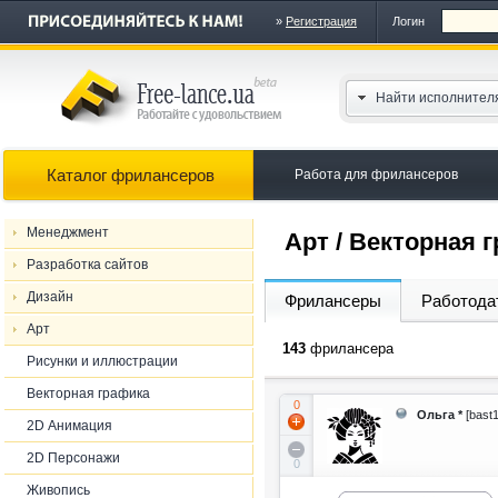
»
Регистрация
Логин
Найти исполнител
Каталог фрилансеров
Работа для фрилансеров
Менеджмент
Арт / Векторная 
Разработка сайтов
Дизайн
Фрилансеры
Работода
Арт
143
фрилансера
Рисунки и иллюстрации
Векторная графика
0
Ольга *
[bast
2D Анимация
2D Персонажи
0
Живопись