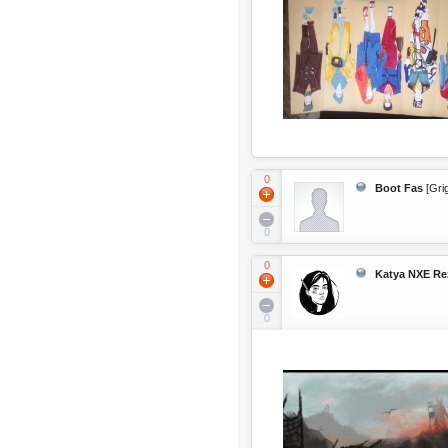
0
Boot Fas
[Grig
0
0
Katya NXE Re
0