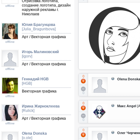
Отрисовка логотипа,
создание логотипа, дизайн
offline
наружной рекламы г.
Николаев
Юлия Брагунцова
[Julia_Braguntsova]
Арт / Векторная графика
offline
Игорь Малиновский
[igorv]
Арт / Векторная графика
offline
0
Геннадий HGB
Olena Donsk
[HGB]
Векторная графика
0
offline
0
Ирина Жирноклеева
Макс Angel
[A
[Rulick]
Арт / Векторная графика
0
offline
0
Олег Черчен
Olena Donska
[o.ole]