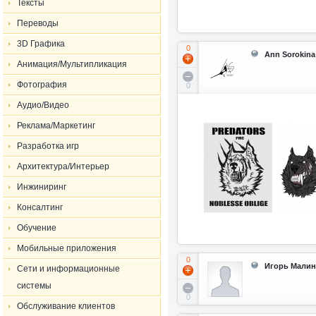
Тексты
Переводы
3D Графика
0
Ann Sorokina
Анимация/Мультипликация
Фотография
0
Аудио/Видео
Реклама/Маркетинг
Разработка игр
Архитектура/Интерьер
Инжиниринг
Консалтинг
Обучение
Мобильные приложения
0
Игорь Мали
Сети и информационные
системы
0
Обслуживание клиентов