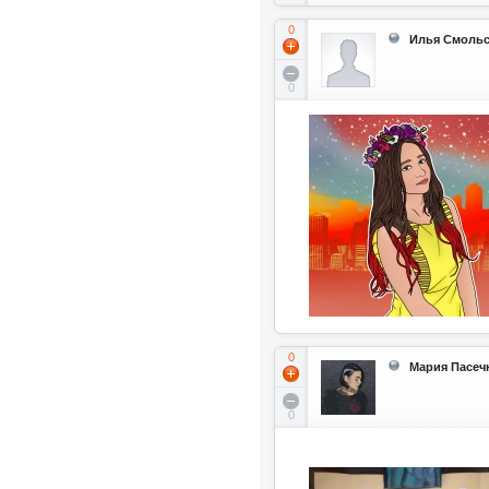
0
Илья Смоль
0
0
Мария Пасеч
0