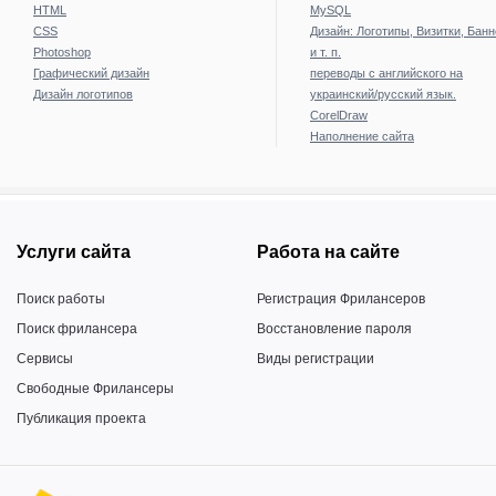
HTML
MySQL
CSS
Дизайн: Логотипы, Визитки, Бан
Photoshop
и т. п.
Графический дизайн
переводы с английского на
Дизайн логотипов
украинский/русский язык.
CorelDraw
Наполнение сайта
Услуги сайта
Работа на сайте
Поиск работы
Регистрация Фрилансеров
Поиск фрилансера
Восстановление пароля
Сервисы
Виды регистрации
Свободные Фрилансеры
Публикация проекта