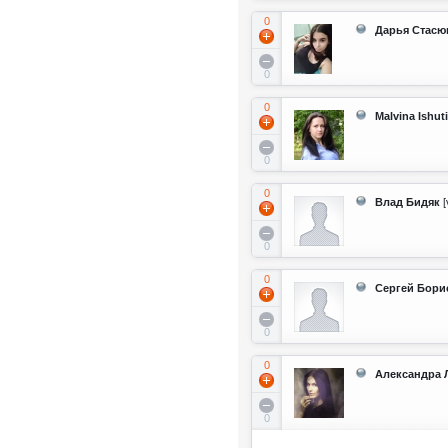
0
Дарья Стасю
0
0
Malvina Ishut
0
0
Влад Бидяк
[
0
0
Сергей Бори
0
0
Александра 
0