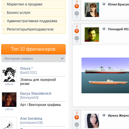
0
Маркетинг и продажи
Юлия Брагу
Бизнес-услуги
0
Административная поддержка
0
Репетиторы/преподаватели
Геннадий H
0
Топ 10 фрилансеров
Ольга *
[bast1331]
Эскизы для лазерной
резки
offline
Darya Shashlevich
[NevayaArt]
Арт / Векторная графика
offline
0
Ирина Жирн
Ann Sorokina
[sorokaann28]
0