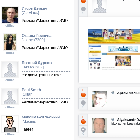
Игорь Деркач
[Corvinus]
0
Реклама/Маркетинг / SMO
offline
Оксана Грицина
[ksunya7300]
Реклама/Маркетинг / SMO
offline
Евгений Дурнев
[jeksan1982]
создаем группы с нуля
offline
Paul Smith
0
Артём Малы
[Siltar]
Реклама/Маркетинг / SMO
0
offline
Максим Бояльський
0
Alyaksandr D
[Masimo]
[dzyachenkaalyak
Таргет
0
offline