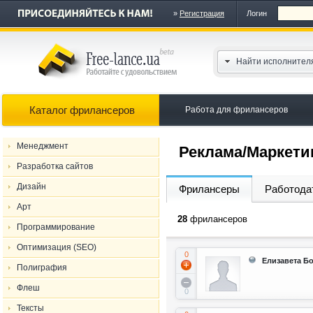
»
Регистрация
Логин
Найти исполнител
Каталог фрилансеров
Работа для фрилансеров
Менеджмент
Реклама/Маркети
Разработка сайтов
Дизайн
Фрилансеры
Работода
Арт
28
фрилансеров
Программирование
Оптимизация (SEO)
0
Елизавета Б
Полиграфия
Флеш
0
Тексты