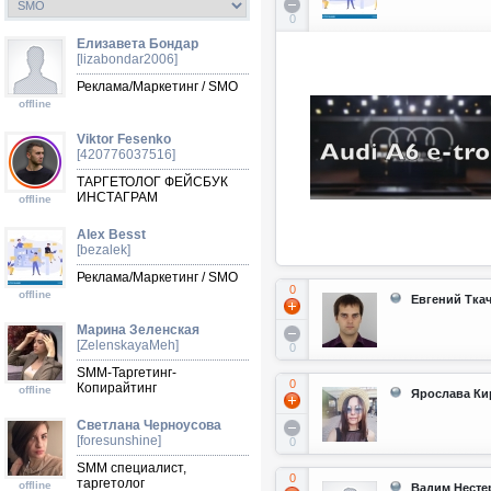
0
Елизавета Бондар
[lizabondar2006]
Реклама/Маркетинг / SMO
offline
Viktor Fesenko
[420776037516]
ТАРГЕТОЛОГ ФЕЙСБУК
ИНСТАГРАМ
offline
Alex Besst
[bezalek]
Реклама/Маркетинг / SMO
0
offline
Евгений Тка
Марина Зеленская
[ZelenskayaMeh]
0
SMM-Таргетинг-
0
Копирайтинг
offline
Ярослава К
Светлана Черноусова
[foresunshine]
0
SMM специалист,
0
таргетолог
offline
Вадим Несте