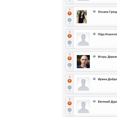
0
0
Оксана Гриц
0
0
Olga Krasovs
0
0
Игорь Дерка
0
0
Ирина Добро
0
0
Евгений Дур
0