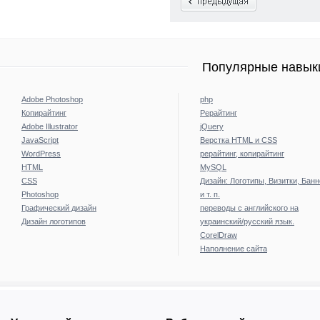
Популярные навыки
Adobe Photoshop
php
Копирайтинг
Рерайтинг
Adobe Illustrator
jQuery
JavaScript
Верстка HTML и CSS
WordPress
рерайтинг, копирайтинг
HTML
MySQL
CSS
Дизайн: Логотипы, Визитки, Бан
Photoshop
и т. п.
Графический дизайн
переводы с английского на
Дизайн логотипов
украинский/русский язык.
CorelDraw
Наполнение сайта