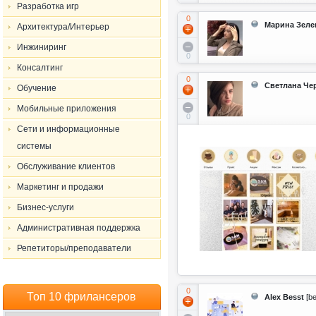
Разработка игр
0
Марина Зеле
Архитектура/Интерьер
Инжиниринг
0
Консалтинг
0
Светлана Че
Обучение
Мобильные приложения
0
Сети и информационные
системы
Обслуживание клиентов
Маркетинг и продажи
Бизнес-услуги
Административная поддержка
Репетиторы/преподаватели
0
Топ 10 фрилансеров
Alex Besst
[be