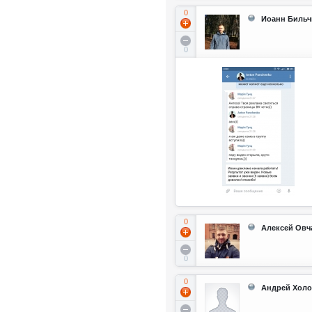
0
Иоанн Бильч
0
0
Алексей Овч
0
0
Андрей Хол