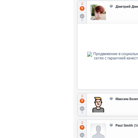
0
Дмитрий Дм
0
0
Максим Боя
0
0
Paul Smith
[Si