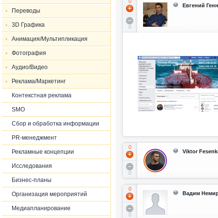
0
Евгений Ген
Переводы
3D Графика
0
Анимация/Мультипликация
Фотография
Аудио/Видео
Реклама/Маркетинг
Контекстная реклама
SMO
Сбор и обработка информации
PR-менеджмент
0
Рекламные концепции
Viktor Fesen
Исследования
0
Бизнес-планы
0
Вадим Неми
Организация мероприятий
Медиапланирование
0