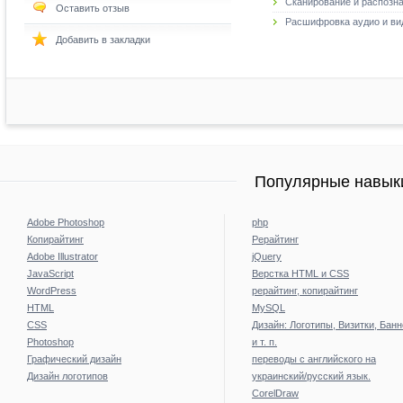
Сканирование и распозн
Оставить отзыв
Расшифровка аудио и ви
Добавить в закладки
Популярные навыки
Adobe Photoshop
php
Копирайтинг
Рерайтинг
Adobe Illustrator
jQuery
JavaScript
Верстка HTML и CSS
WordPress
рерайтинг, копирайтинг
HTML
MySQL
CSS
Дизайн: Логотипы, Визитки, Бан
Photoshop
и т. п.
Графический дизайн
переводы с английского на
Дизайн логотипов
украинский/русский язык.
CorelDraw