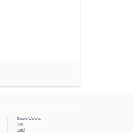
Google AdWords
html5
html 5