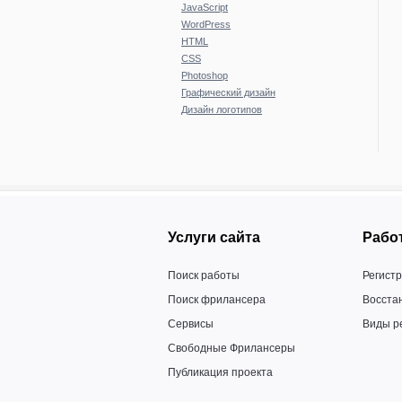
JavaScript
WordPress
HTML
CSS
Photoshop
Графический дизайн
Дизайн логотипов
Услуги сайта
Работ
Поиск работы
Регист
Поиск фрилансера
Восста
Сервисы
Виды р
Свободные Фрилансеры
Публикация проекта