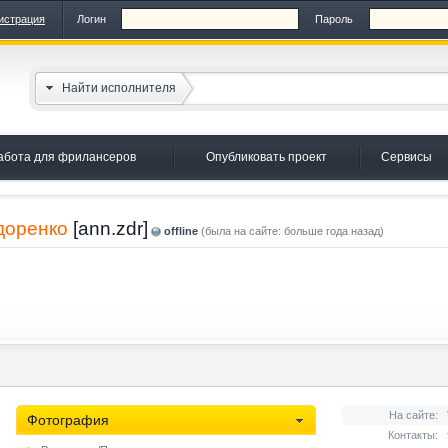
истрация
Логин
Пароль
Найти исполнителя
абота для фрилансеров
Опубликовать проект
Сервисы
доренко
[ann.zdr]
offline
(была на сайте: больше года назад)
На сайте:
Фотография
Контакты: