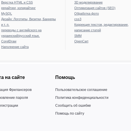
Верстка HTML и CSS
3D моделирование
рерайтинг, копирайтинг
Оптимизация сайтов (SEO)
MySQL
Обработка фото
Дизайн: Логотипы, Визитки, Баннеры
css3
и т. п.
Коррекция текстов, редактирование,
переводы с английского на
написание статей
украинский/русский язык.
SMM
CorelDraw
OpenCart
Наполнение сайта
а на сайте
Помощь
рация Фрилансеров
Пользовательское соглашение
новление пароля
Политика конфиденциальности
егистрации
Сообщить об ошибке
Помощь по сайту