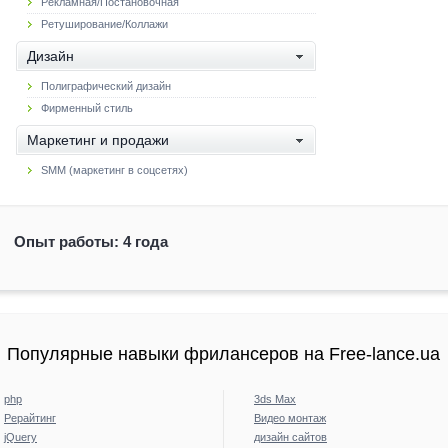
Рекламная/Постановочная
Ретуширование/Коллажи
Дизайн
Полиграфический дизайн
Фирменный стиль
Маркетинг и продажи
SMM (маркетинг в соцсетях)
Опыт работы: 4 года
Популярные навыки фрилансеров на Free-lance.ua
php
3ds Max
Рерайтинг
Видео монтаж
jQuery
дизайн сайтов