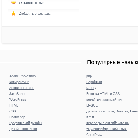
Оставить отзыв
Добавить в закладки
Популярные навыки
Adobe Photoshop
php
Копирайтинг
Рерайтинг
Adobe Illustrator
jQuery
JavaScript
Верстка HTML и CSS
WordPress
рерайтинг, копирайтинг
HTML
MySQL
CSS
Дизайн: Логотипы, Визитки, Бан
Photoshop
и т. п.
Графический дизайн
переводы с английского на
Дизайн логотипов
украинский/русский язык.
CorelDraw