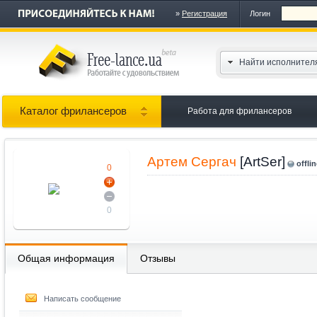
»
Регистрация
Логин
Найти исполнител
Каталог фрилансеров
Работа для фрилансеров
Артем Сергач
[ArtSer]
offli
0
0
Общая информация
Отзывы
Написать сообщение