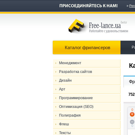
»
Рег
Каталог фрилансеров
Р
Менеджмент
К
Разработка сайтов
Дизайн
Фр
Арт
752
Программирование
Оптимизация (SEO)
0
Полиграфия
Флеш
0
Тексты