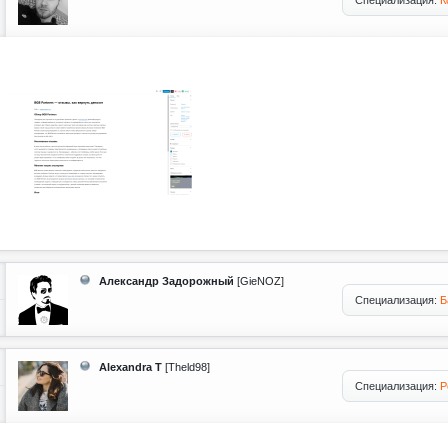
Специализация:
К
Александр Задорожный
[GieNOZ]
Специализация:
Б
Alexandra T
[Theld98]
Специализация:
Р