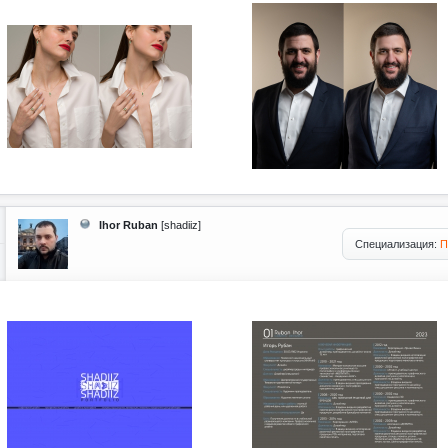
Ihor Ruban
[shadiiz]
Специализация:
П