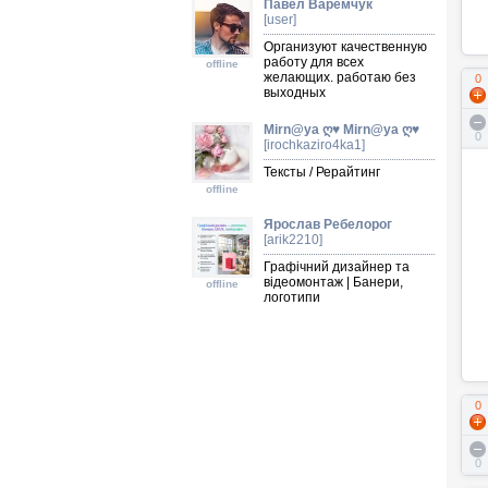
Павел Варемчук
[user]
Организуют качественную
работу для всех
offline
желающих. работаю без
0
выходных
Mirn@ya ღ♥ Mirn@ya ღ♥
0
[irochkaziro4ka1]
Тексты / Рерайтинг
offline
Ярослав Ребелорог
[arik2210]
Графічний дизайнер та
відеомонтаж | Банери,
offline
логотипи
0
0