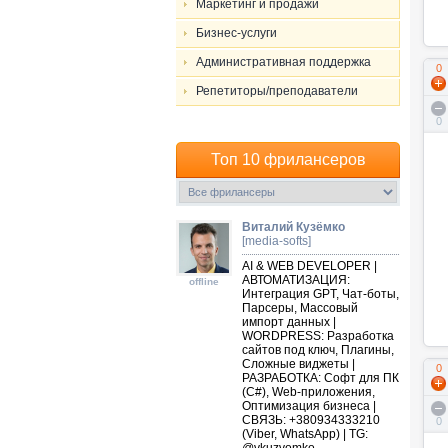
Маркетинг и продажи
Бизнес-услуги
Административная поддержка
0
Репетиторы/преподаватели
0
Топ 10 фрилансеров
Виталий Кузёмко
[media-softs]
AI & WEB DEVELOPER |
АВТОМАТИЗАЦИЯ:
offline
Интеграция GPT, Чат-боты,
Парсеры, Массовый
импорт данных |
WORDPRESS: Разработка
сайтов под ключ, Плагины,
Сложные виджеты |
0
РАЗРАБОТКА: Софт для ПК
(C#), Web-приложения,
Оптимизация бизнеса |
СВЯЗЬ: +380934333210
0
(Viber, WhatsApp) | TG: