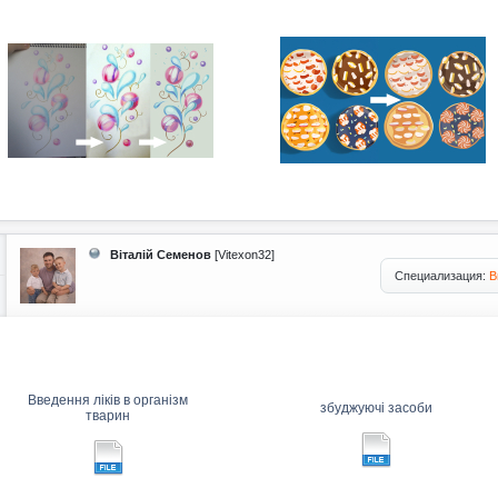
Віталій Семенов
[Vitexon32]
Специализация:
В
Введення ліків в організм
збуджуючі засоби
тварин