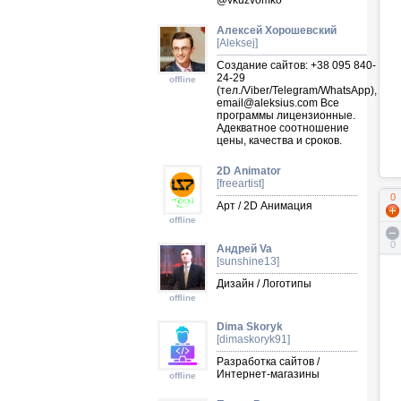
@vkuzvomko
Алексей Хорошевский
[Aleksej]
Создание сайтов: +38 095 840-
24-29
offline
(тел./Viber/Telegram/WhatsApp),
email@aleksius.com
Все
программы лицензионные.
Адекватное соотношение
цены, качества и сроков.
2D Animator
[freeartist]
0
Арт / 2D Анимация
offline
0
Андрей Va
[sunshine13]
Дизайн / Логотипы
offline
Dima Skoryk
[dimaskoryk91]
Разработка сайтов /
Интернет-магазины
offline