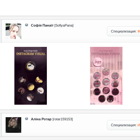
Софія Панаіт
[SofiyaPana]
Специализация:
Ф
Аліна Ротар
[rotar159153]
Специализация:
И