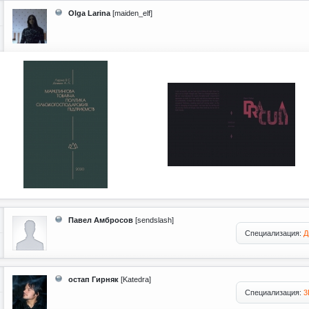
Olga Larina
[maiden_elf]
Павел Амбросов
[sendslash]
Специализация:
Д
остап Гирняк
[Katedra]
Специализация:
3