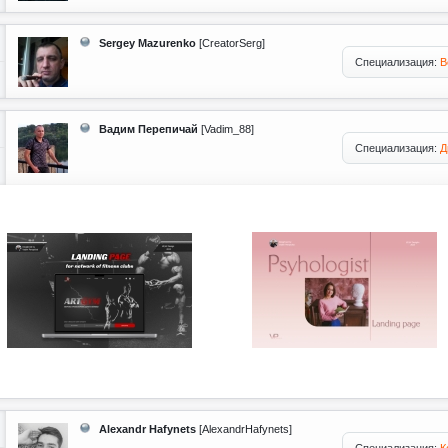
Sergey Mazurenko
[CreatorSerg]
Специализация:
В
Вадим Перепичай
[Vadim_88]
Специализация:
Д
Alexandr Hafynets
[AlexandrHafynets]