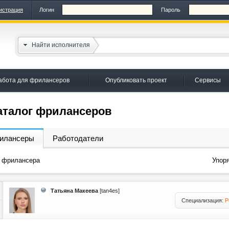
истрация
Логин
Пароль
Найти исполнителя
абота для фрилансеров
Опубликовать проект
Сервисы
аталог фрилансеров
илансеры
Работодатели
фрилансера
Упоря
Татьяна Макеева
[tan4es]
Специализация:
Р