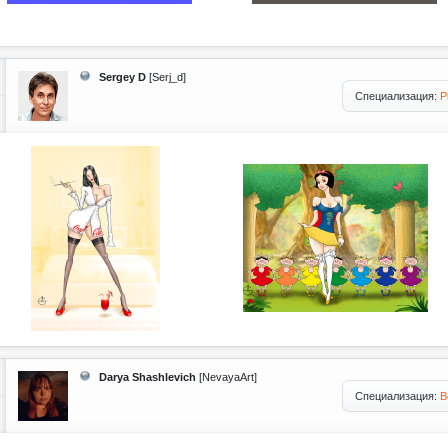
Sergey D
[Serj_d]
Специализация:
Р
Darya Shashlevich
[NevayaArt]
Специализация:
В